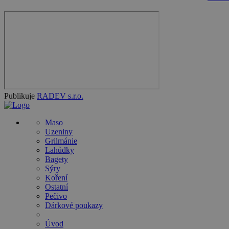
Publikuje
RADEV s.r.o.
Maso
Uzeniny
Grilmánie
Lahůdky
Bagety
Sýry
Koření
Ostatní
Pečivo
Dárkové poukazy
Úvod