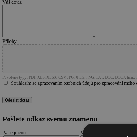
Váš dotaz
Přílohy
Povolené typy: PDF, XLS, XLSX, CSV, JPG, JPEG, PNG, TXT, DOC, DOCX (max 1
Souhlasím se zpracováním osobních údajů pro zpracování mého 
Pošlete odkaz svému známénu
Vaše jméno
Váš email