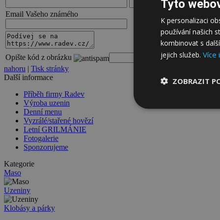
Tyto webov
Email Vašeho známého
K personalizaci o
používání našich s
kombinovat s další
Více 
jejich služeb.
Opište kód z obrázku
nahoru
|
Tisk stránky
Další informace
ZOBRAZIT P
Příběh firmy Radev
Výroba uzenin
Denní menu
Vyzrálé/stařené hovězí
Letní GRILMÁNIE
Fotogalerie
Sponzorujeme
Kategorie
Maso
Uzeniny
Klobásy a párky