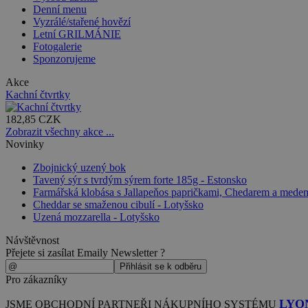
Denní menu
Vyzrálé/stařené hovězí
Letní GRILMÁNIE
Fotogalerie
Sponzorujeme
Akce
Kachní čtvrtky
182,85 CZK
Zobrazit všechny akce ...
Novinky
Zbojnický uzený bok
Tavený sýr s tvrdým sýrem forte 185g - Estonsko
Farmářská klobása s Jallapeňos papričkami, Chedarem a mede
Cheddar se smaženou cibulí - Lotyšsko
Uzená mozzarella - Lotyšsko
Návštěvnost
Přejete si zasílat Emaily Newsletter ?
Pro zákazníky
LYO
JSME OBCHODNÍ PARTNEŘI NÁKUPNÍHO SYSTÉMU