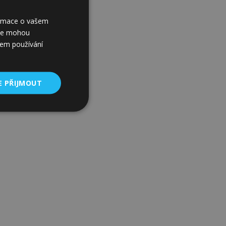
formace o vašem
í je mohou
šem používání
E PŘIJMOUT