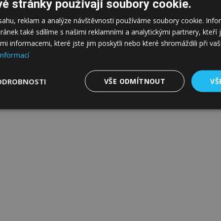
é stránky používají soubory cookie.
bsahu, reklam a analýze návštěvnosti používáme soubory cookie. In
tránek také sdílíme s našimi reklamními a analytickými partnery, kteř
mi informacemi, které jste jim poskytli nebo které shromáždili při va
informací
ODROBNOSTI
VŠE ODMÍTNOUT
VŠ