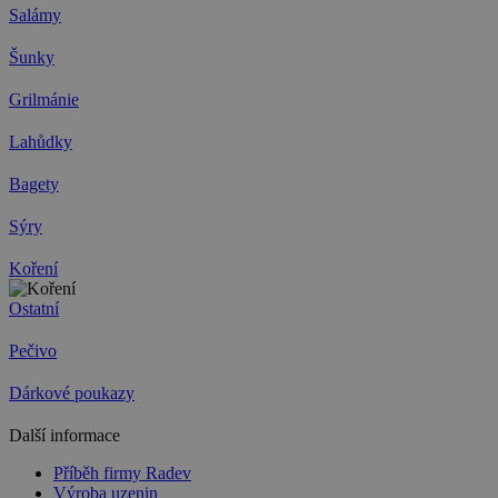
Salámy
Šunky
Grilmánie
Lahůdky
Bagety
Sýry
Koření
Ostatní
Pečivo
Dárkové poukazy
Další informace
Příběh firmy Radev
Výroba uzenin