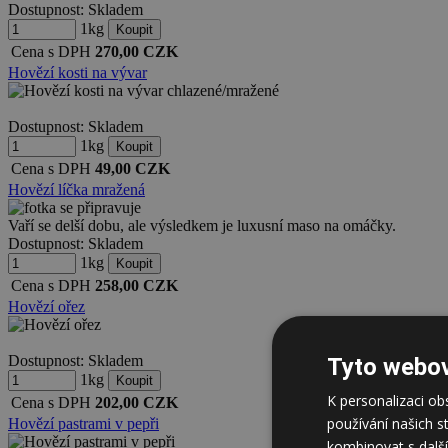
Dostupnost:
Skladem
1kg
Cena s DPH
270,00
CZK
Hovězí kosti na vývar
Dostupnost:
Skladem
1kg
Cena s DPH
49,00
CZK
Hovězí líčka mražená
Vaří se delší dobu, ale výsledkem je luxusní maso na omáčky.
Dostupnost:
Skladem
1kg
Cena s DPH
258,00
CZK
Hovězí ořez
Dostupnost:
Skladem
Tyto webov
1kg
K personalizaci o
Cena s DPH
202,00
CZK
používání našich s
Hovězí pastrami v pepři
kombinovat s další