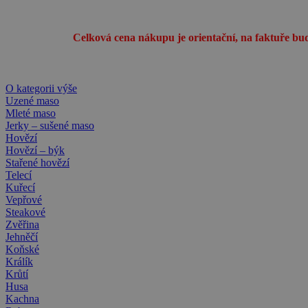
Celková cena nákupu je orientační,
na faktuře bud
O kategorii výše
Uzené maso
Mleté maso
Jerky – sušené maso
Hovězí
Hovězí – býk
Stařené hovězí
Telecí
Kuřecí
Vepřové
Steakové
Zvěřina
Jehněčí
Koňské
Králík
Krůtí
Husa
Kachna