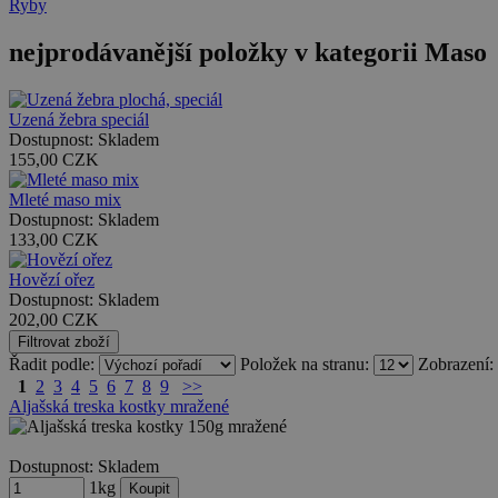
Ryby
nejprodávanější položky v kategorii Maso
Uzená žebra speciál
Dostupnost:
Skladem
155,00
CZK
Mleté maso mix
Dostupnost:
Skladem
133,00
CZK
Hovězí ořez
Dostupnost:
Skladem
202,00
CZK
Řadit podle:
Položek na stranu:
Zobrazení:
1
2
3
4
5
6
7
8
9
>>
Aljašská treska kostky mražené
Dostupnost:
Skladem
1kg