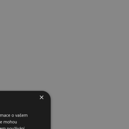
×
formace o vašem
í je mohou
šem používání