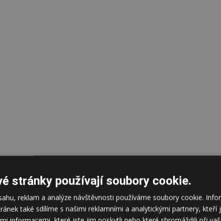
é stránky používají soubory cookie.
bsahu, reklam a analýze návštěvnosti používáme soubory cookie. In
tránek také sdílíme s našimi reklamními a analytickými partnery, kteř
mi informacemi, které jste jim poskytli nebo které shromáždili při va