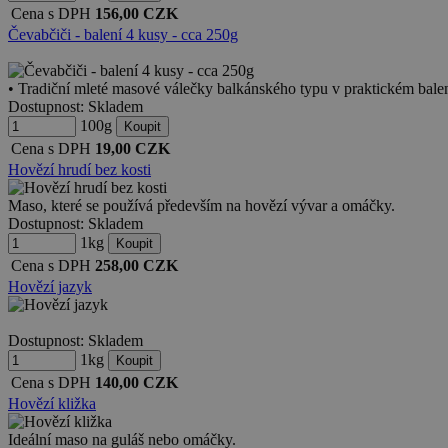
Cena s DPH
156,00
CZK
Čevabčiči - balení 4 kusy - cca 250g
• Tradiční mleté masové válečky balkánského typu v praktickém balení
Dostupnost:
Skladem
100g
Cena s DPH
19,00
CZK
Hovězí hrudí bez kosti
Maso, které se používá především na hovězí vývar a omáčky.
Dostupnost:
Skladem
1kg
Cena s DPH
258,00
CZK
Hovězí jazyk
Dostupnost:
Skladem
1kg
Cena s DPH
140,00
CZK
Hovězí kližka
Ideální maso na guláš nebo omáčky.