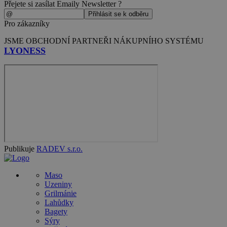
Přejete si zasílat Emaily Newsletter ?
Pro zákazníky
JSME OBCHODNÍ PARTNEŘI NÁKUPNÍHO SYSTÉMU
LYONESS
Publikuje
RADEV s.r.o.
Maso
Uzeniny
Grilmánie
Lahůdky
Bagety
Sýry