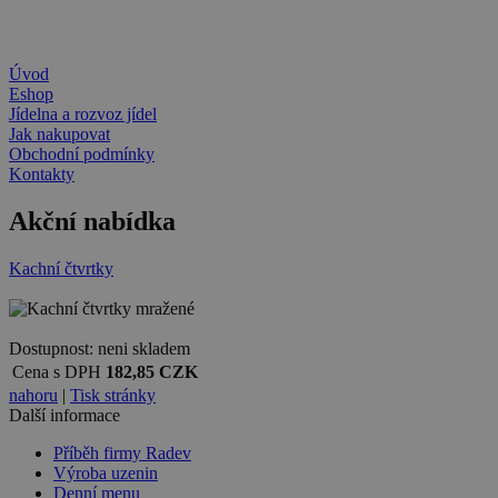
Úvod
Eshop
Jídelna a rozvoz jídel
Jak nakupovat
Obchodní podmínky
Kontakty
Akční nabídka
Kachní čtvrtky
Dostupnost:
neni skladem
Cena s DPH
182,85
CZK
nahoru
|
Tisk stránky
Další informace
Příběh firmy Radev
Výroba uzenin
Denní menu