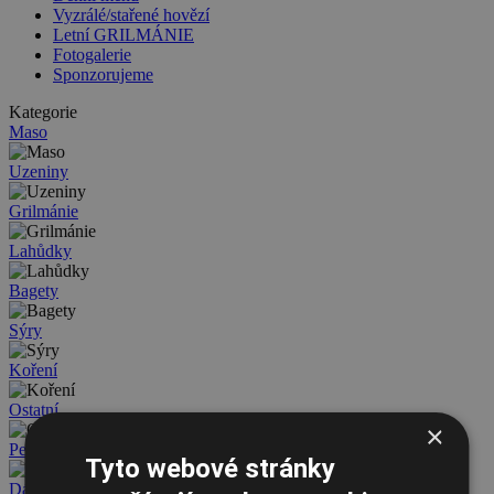
Vyzrálé/stařené hovězí
Letní GRILMÁNIE
Fotogalerie
Sponzorujeme
Kategorie
Maso
Uzeniny
Grilmánie
Lahůdky
Bagety
Sýry
Koření
Ostatní
×
Pečivo
Tyto webové stránky
Dárkové poukazy