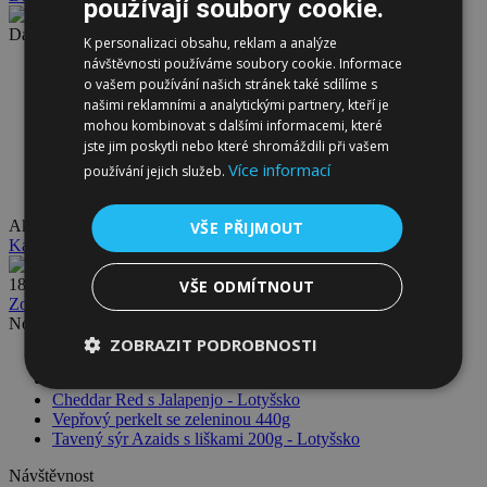
používají soubory cookie.
Další informace
K personalizaci obsahu, reklam a analýze
návštěvnosti používáme soubory cookie. Informace
Příběh firmy Radev
o vašem používání našich stránek také sdílíme s
Výroba uzenin
našimi reklamními a analytickými partnery, kteří je
Denní menu
mohou kombinovat s dalšími informacemi, které
Vyzrálé/stařené hovězí
jste jim poskytli nebo které shromáždili při vašem
Letní GRILMÁNIE
Více informací
Fotogalerie
používání jejich služeb.
Sponzorujeme
Akce
VŠE PŘIJMOUT
Kachní čtvrtky
182,85 CZK
VŠE ODMÍTNOUT
Zobrazit všechny akce ...
Novinky
ZOBRAZIT PODROBNOSTI
Cheddar se smaženou cibulí - Lotyšsko
Gran Regale výseč 180g - Estonsko
Cheddar Red s Jalapenjo - Lotyšsko
Vepřový perkelt se zeleninou 440g
Tavený sýr Azaids s liškami 200g - Lotyšsko
Návštěvnost