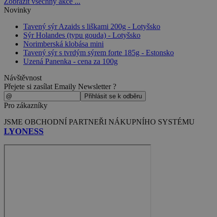
Zobrazit všechny akce ...
Novinky
Tavený sýr Azaids s liškami 200g - Lotyšsko
Sýr Holandes (typu gouda) - Lotyšsko
Norimberská klobása mini
Tavený sýr s tvrdým sýrem forte 185g - Estonsko
Uzená Panenka - cena za 100g
Návštěvnost
Přejete si zasílat Emaily Newsletter ?
Pro zákazníky
JSME OBCHODNÍ PARTNEŘI NÁKUPNÍHO SYSTÉMU
LYONESS