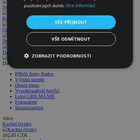
Více informací
používání jejich služeb.
Sýry
Koření
VŠE PŘIJMOUT
Ostatní
VŠE ODMÍTNOUT
Pečivo
Dárkové poukazy
ZOBRAZIT PODROBNOSTI
Další informace
Příběh firmy Radev
Výroba uzenin
Denní menu
Vyzrálé/stařené hovězí
Letní GRILMÁNIE
Fotogalerie
Sponzorujeme
Akce
Kachní čtvrtky
182,85 CZK