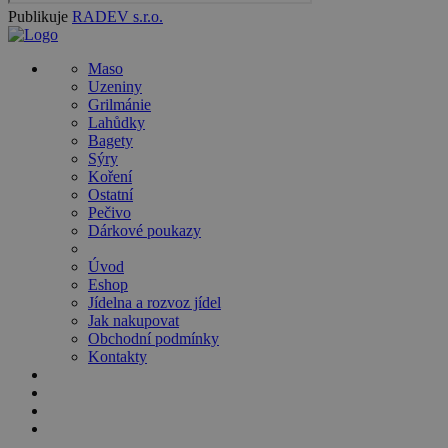
Publikuje
RADEV s.r.o.
Maso
Uzeniny
Grilmánie
Lahůdky
Bagety
Sýry
Koření
Ostatní
Pečivo
Dárkové poukazy
Úvod
Eshop
Jídelna a rozvoz jídel
Jak nakupovat
Obchodní podmínky
Kontakty