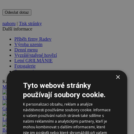
nahoru
|
Tisk stránky
Další informace
Příběh firmy Radev
Výroba uzenin
Denní menu
Vyzrálé/stařené hovězí
Letní GRILMÁNIE
Fotogalerie
Sponzorujeme
×
Kategorie
Tyto webové stránky
Maso
používají soubory cookie.
Uzeniny
K personalizaci obsahu, reklam a analýze
Grilmánie
návštěvnosti používáme soubory cookie. Informace
o vašem používání našich stránek také sdílíme s
Lahůdky
našimi reklamními a analytickými partnery, kteří je
mohou kombinovat s dalšími informacemi, které
Bagety
jste jim poskytli nebo které shromáždili při vašem