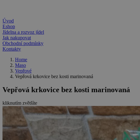
Úvod
Eshop
Jídelna a rozvoz jídel
Jak nakupovat
Obchodní podmínky
Kontakty
Home
Maso
Vepřové
Vepřová krkovice bez kosti marinovaná
Vepřová krkovice bez kosti marinovaná
kliknutím zvětšíte