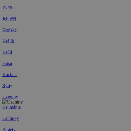
Zvěřina
Jehněčí
Koňské
Králík
Krůtí
Husa
Kachna
Ryby
Uzeniny
Grilmánie
Lahůdky
Bagety