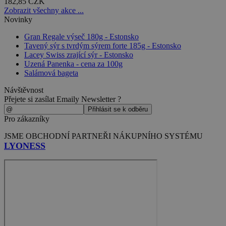
182,85 CZK
Zobrazit všechny akce ...
Novinky
Gran Regale výseč 180g - Estonsko
Tavený sýr s tvrdým sýrem forte 185g - Estonsko
Lacey Swiss zrající sýr - Estonsko
Uzená Panenka - cena za 100g
Salámová bageta
Návštěvnost
Přejete si zasílat Emaily Newsletter ?
Pro zákazníky
JSME OBCHODNÍ PARTNEŘI NÁKUPNÍHO SYSTÉMU
LYONESS