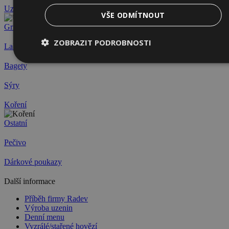
Uzeniny
VŠE ODMÍTNOUT
Grilmánie
ZOBRAZIT PODROBNOSTI
Lahůdky
Bagety
Sýry
Koření
Ostatní
Pečivo
Dárkové poukazy
Další informace
Příběh firmy Radev
Výroba uzenin
Denní menu
Vyzrálé/stařené hovězí