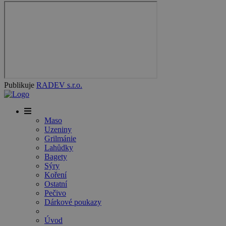
Publikuje
RADEV s.r.o.
Maso
Uzeniny
Grilmánie
Lahůdky
Bagety
Sýry
Koření
Ostatní
Pečivo
Dárkové poukazy
Úvod