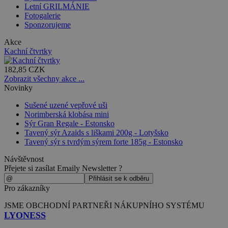
Letní GRILMÁNIE
Fotogalerie
Sponzorujeme
Akce
Kachní čtvrtky
182,85 CZK
Zobrazit všechny akce ...
Novinky
Sušené uzené vepřové uši
Norimberská klobása mini
Sýr Gran Regale - Estonsko
Tavený sýr Azaids s liškami 200g - Lotyšsko
Tavený sýr s tvrdým sýrem forte 185g - Estonsko
Návštěvnost
Přejete si zasílat Emaily Newsletter ?
Pro zákazníky
JSME OBCHODNÍ PARTNEŘI NÁKUPNÍHO SYSTÉMU
LYONESS