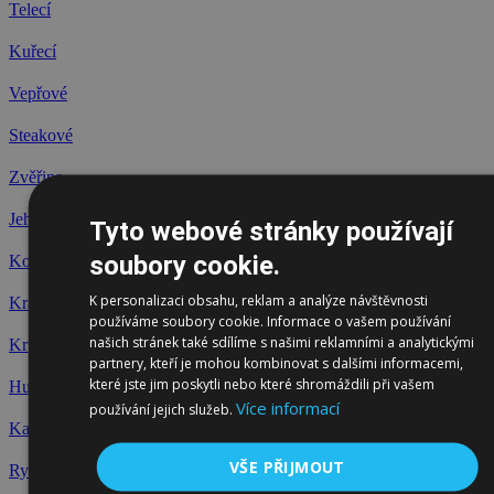
Telecí
Kuřecí
Vepřové
Steakové
Zvěřina
Jehněčí
Tyto webové stránky používají
soubory cookie.
Koňské
K personalizaci obsahu, reklam a analýze návštěvnosti
Králík
používáme soubory cookie. Informace o vašem používání
našich stránek také sdílíme s našimi reklamními a analytickými
Krůtí
partnery, kteří je mohou kombinovat s dalšími informacemi,
které jste jim poskytli nebo které shromáždili při vašem
Husa
Více informací
používání jejich služeb.
Kachna
VŠE PŘIJMOUT
Ryby