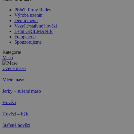
Příběh firmy Radev
Výroba uzenin
Denní menu
Vyzrálé/stařené hovězí
Letní GRILMÁNIE
Fotogalerie
Sponzorujeme
Kategorie
Maso
Uzené maso
Mleté maso
Jerky – sušené maso
Hovězí
Hovězí – býk
Stařené hovězí