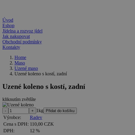
Úvod
Eshop
Jídelna a rozvoz jídel
Jak nakupovat
Obchodní podmínky
Kontakty
Home
Maso
Uzené maso
Uzené koleno s kostí, zadní
Uzené koleno s kostí, zadní
kliknutím zvětšíte
1kg
Výrobce:
Radev
Cena s DPH:
110,00 CZK
DPH:
12 %