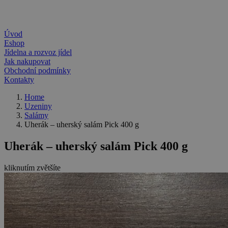
Úvod
Eshop
Jídelna a rozvoz jídel
Jak nakupovat
Obchodní podmínky
Kontakty
Home
Uzeniny
Salámy
Uherák – uherský salám Pick 400 g
Uherák – uherský salám Pick 400 g
kliknutím zvětšíte