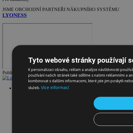
JSME OBCHODNÍ PARTNEŘI NÁKUPNÍHO SYSTÉMU
LYONESS
Tyto webové stránky používají s
K personalizaci obsahu, reklam a analýze návštěvnosti použ
Publikuje
RADEV s.r.o.
používání našich stránek také sdílíme s našimi reklamními a an
kombinovat s dalšími informacemi, které jste jim poskytli nebo
Více informací
služeb.
Maso
Uzeniny
Grilmánie
Lahůdky
Bagety
Sýry
Koření
Ostatní