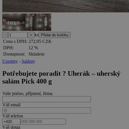
ks
Cena s DPH:
272,95 CZK
DPH:
12 %
Dostupnost:
Skladem
Uzeniny
-
Salámy
Potřebujete poradit ?
Uherák – uherský
salám Pick 400 g
Vaše jméno, příjmení, firma
Váš email
Váš telefon
Váš dotaz