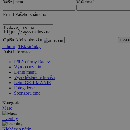
Vaše jméno
Váš email
Email Vašeho známého
Opište kód z obrázku
nahoru
|
Tisk stránky
Další informace
Příběh firmy Radev
Výroba uzenin
Denní menu
Vyzrálé/stařené hovězí
Letní GRILMÁNIE
Fotogalerie
Sponzorujeme
Kategorie
Maso
Uzeniny
Klobásy a párky