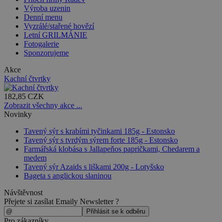
Výroba uzenin
Denní menu
Vyzrálé/stařené hovězí
Letní GRILMÁNIE
Fotogalerie
Sponzorujeme
Akce
Kachní čtvrtky
182,85 CZK
Zobrazit všechny akce ...
Novinky
Tavený sýr s krabími tyčinkami 185g - Estonsko
Tavený sýr s tvrdým sýrem forte 185g - Estonsko
Farmářská klobása s Jallapeňos papričkami, Chedarem a
medem
Tavený sýr Azaids s liškami 200g - Lotyšsko
Bageta s anglickou slaninou
Návštěvnost
Přejete si zasílat Emaily Newsletter ?
Pro zákazníky