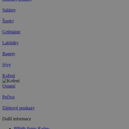
Salámy
Šunky
Grilmánie
Lahůdky
Bagety
Sýry
Koření
Ostatní
Pečivo
Dárkové poukazy
Další informace
Příběh firmy Radev