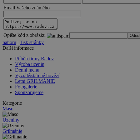
Email Vašeho známého
Opište kód z obrázku
nahoru
|
Tisk stránky
Další informace
Příběh firmy Radev
Výroba uzenin
Denní menu
Vyzrálé/stařené hovězí
Letní GRILMÁNIE
Fotogalerie
Sponzorujeme
Kategorie
Maso
Uzeniny
Grilmánie