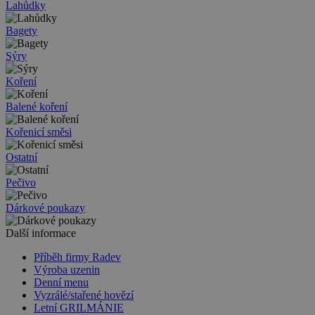
Lahůdky
Bagety
Sýry
Koření
Balené koření
Kořenicí směsi
Ostatní
Pečivo
Dárkové poukazy
Další informace
Příběh firmy Radev
Výroba uzenin
Denní menu
Vyzrálé/stařené hovězí
Letní GRILMÁNIE