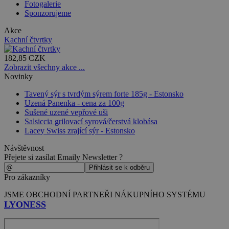
Fotogalerie
Sponzorujeme
Akce
Kachní čtvrtky
182,85 CZK
Zobrazit všechny akce ...
Novinky
Tavený sýr s tvrdým sýrem forte 185g - Estonsko
Uzená Panenka - cena za 100g
Sušené uzené vepřové uši
Salsiccia grilovací syrová/čerstvá klobása
Lacey Swiss zrající sýr - Estonsko
Návštěvnost
Přejete si zasílat Emaily Newsletter ?
Pro zákazníky
JSME OBCHODNÍ PARTNEŘI NÁKUPNÍHO SYSTÉMU
LYONESS