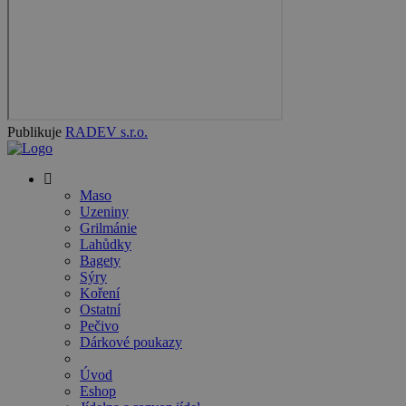
Publikuje
RADEV s.r.o.
Maso
Uzeniny
Grilmánie
Lahůdky
Bagety
Sýry
Koření
Ostatní
Pečivo
Dárkové poukazy
Úvod
Eshop