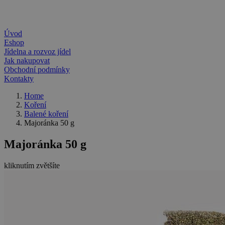
Úvod
Eshop
Jídelna a rozvoz jídel
Jak nakupovat
Obchodní podmínky
Kontakty
Home
Koření
Balené koření
Majoránka 50 g
Majoránka 50 g
kliknutím zvětšíte