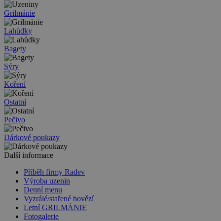
Grilmánie
Lahůdky
Bagety
Sýry
Koření
Ostatní
Pečivo
Dárkové poukazy
Další informace
Příběh firmy Radev
Výroba uzenin
Denní menu
Vyzrálé/stařené hovězí
Letní GRILMÁNIE
Fotogalerie