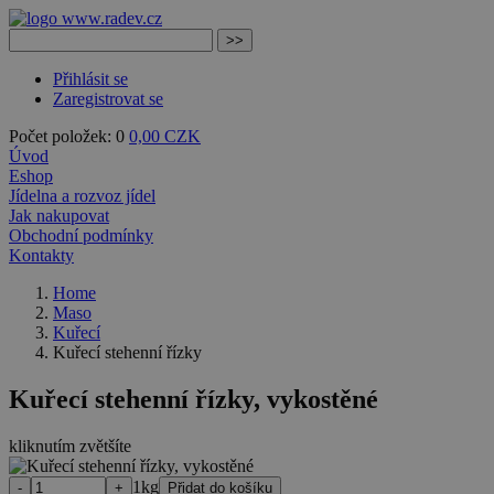
Přihlásit se
Zaregistrovat se
Počet položek: 0
0,00 CZK
Úvod
Eshop
Jídelna a rozvoz jídel
Jak nakupovat
Obchodní podmínky
Kontakty
Home
Maso
Kuřecí
Kuřecí stehenní řízky
Kuřecí stehenní řízky, vykostěné
kliknutím zvětšíte
1kg