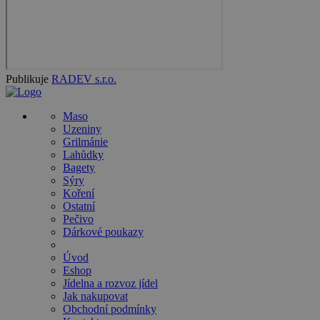
Publikuje
RADEV s.r.o.
Maso
Uzeniny
Grilmánie
Lahůdky
Bagety
Sýry
Koření
Ostatní
Pečivo
Dárkové poukazy
Úvod
Eshop
Jídelna a rozvoz jídel
Jak nakupovat
Obchodní podmínky