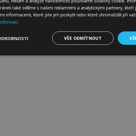
bsahu, reklam a analýze návštěvnosti používáme soubory cookie. In
tránek také sdílíme s našimi reklamními a analytickými partnery, kteř
mi informacemi, které jste jim poskytli nebo které shromáždili při va
informací
ODROBNOSTI
VŠE ODMÍTNOUT
VŠ