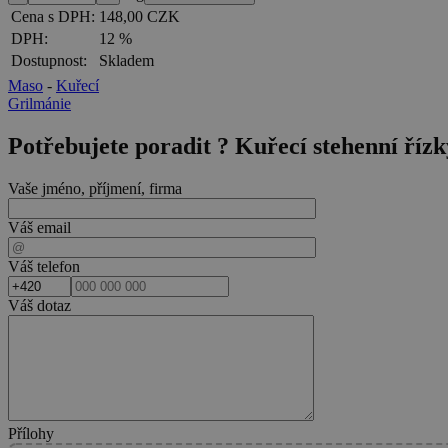
Cena s DPH:
148,00 CZK
DPH:
12 %
Dostupnost:
Skladem
Maso
-
Kuřecí
Grilmánie
Potřebujete poradit ?
Kuřecí stehenní řízk
Vaše jméno, příjmení, firma
Váš email
Váš telefon
Váš dotaz
Přílohy