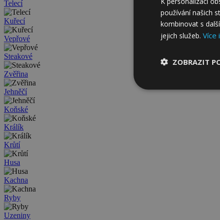
K personalizaci o
Telecí
používání našich s
Kuřecí
kombinovat s další
Více 
jejich služeb.
Vepřové
Steakové
ZOBRAZIT P
Zvěřina
Jehněčí
Koňské
Králík
Krůtí
Husa
Kachna
Ryby
Uzeniny