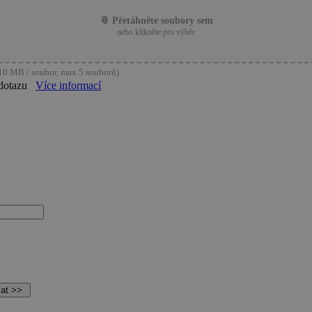
📎 Přetáhněte soubory sem
nebo klikněte pro výběr
0 MB / soubor, max 5 souborů)
dotazu
Více informací