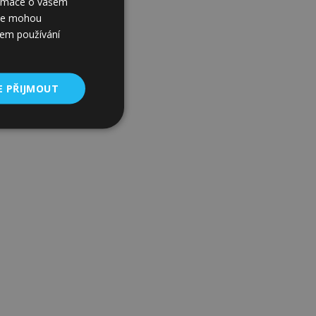
formace o vašem
í je mohou
šem používání
E PŘIJMOUT