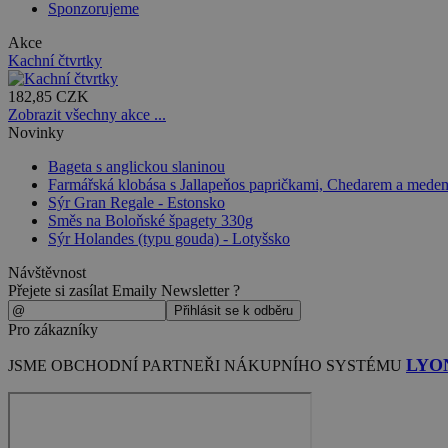
Sponzorujeme
Akce
Kachní čtvrtky
182,85 CZK
Zobrazit všechny akce ...
Novinky
Bageta s anglickou slaninou
Farmářská klobása s Jallapeňos papričkami, Chedarem a mede
Sýr Gran Regale - Estonsko
Směs na Boloňské špagety 330g
Sýr Holandes (typu gouda) - Lotyšsko
Návštěvnost
Přejete si zasílat Emaily Newsletter ?
Pro zákazníky
LYO
JSME OBCHODNÍ PARTNEŘI NÁKUPNÍHO SYSTÉMU