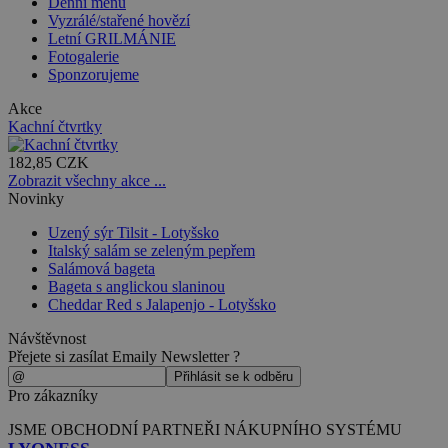
Denní menu
Vyzrálé/stařené hovězí
Letní GRILMÁNIE
Fotogalerie
Sponzorujeme
Akce
Kachní čtvrtky
182,85 CZK
Zobrazit všechny akce ...
Novinky
Uzený sýr Tilsit - Lotyšsko
Italský salám se zeleným pepřem
Salámová bageta
Bageta s anglickou slaninou
Cheddar Red s Jalapenjo - Lotyšsko
Návštěvnost
Přejete si zasílat Emaily Newsletter ?
Pro zákazníky
JSME OBCHODNÍ PARTNEŘI NÁKUPNÍHO SYSTÉMU