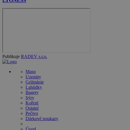
LYONESS
Publikuje
RADEV s.r.o.
Maso
Uzeniny
Grilmánie
Lahůdky
Bagety
Sýry
Koření
Ostatní
Pečivo
Dárkové poukazy
Úvod