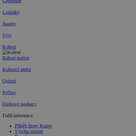
Grilmánie
Lahůdky
Bagety
Sýry
Koření
Balené koření
Kořenicí směsi
Ostatní
Pečivo
Dárkové poukazy
Další informace
Příběh firmy Radev
Výroba uzenin