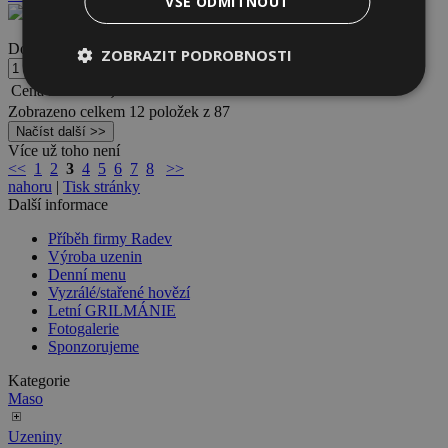
VŠE ODMÍTNOUT
Dostupnost:
Skladem
ZOBRAZIT PODROBNOSTI
ks
Cena s DPH
27,00
CZK
Zobrazeno celkem
12
položek z
87
Více už toho není
<<
1
2
3
4
5
6
7
8
>>
nahoru
|
Tisk stránky
Další informace
Příběh firmy Radev
Výroba uzenin
Denní menu
Vyzrálé/stařené hovězí
Letní GRILMÁNIE
Fotogalerie
Sponzorujeme
Kategorie
Maso
Uzeniny