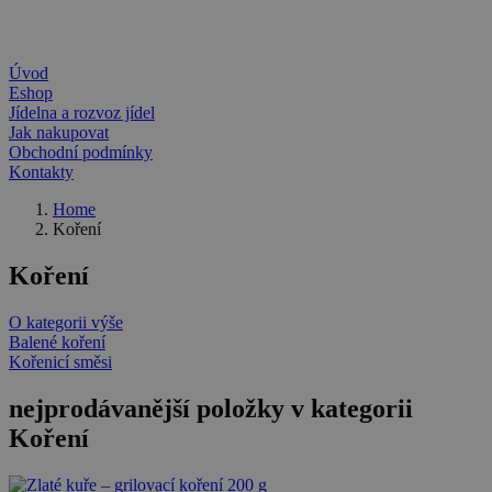
Úvod
Eshop
Jídelna a rozvoz jídel
Jak nakupovat
Obchodní podmínky
Kontakty
Home
Koření
Koření
O kategorii výše
Balené koření
Kořenicí směsi
nejprodávanější položky v kategorii
Koření