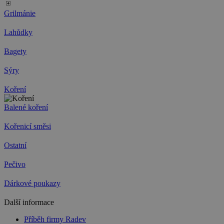
Grilmánie
Lahůdky
Bagety
Sýry
Koření
Balené koření
Kořenicí směsi
Ostatní
Pečivo
Dárkové poukazy
Další informace
Příběh firmy Radev