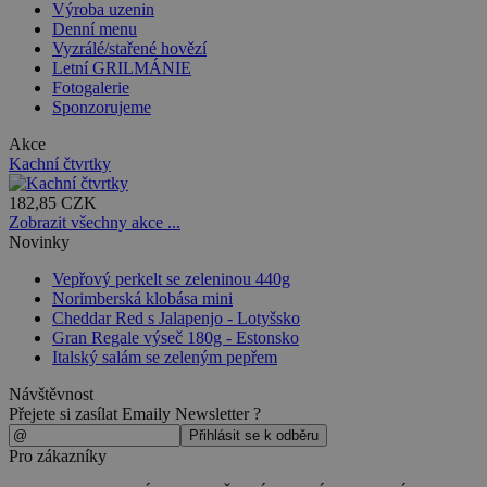
Výroba uzenin
Denní menu
Vyzrálé/stařené hovězí
Letní GRILMÁNIE
Fotogalerie
Sponzorujeme
Akce
Kachní čtvrtky
182,85 CZK
Zobrazit všechny akce ...
Novinky
Vepřový perkelt se zeleninou 440g
Norimberská klobása mini
Cheddar Red s Jalapenjo - Lotyšsko
Gran Regale výseč 180g - Estonsko
Italský salám se zeleným pepřem
Návštěvnost
Přejete si zasílat Emaily Newsletter ?
Pro zákazníky