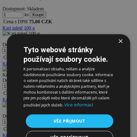
Dostupnost:
Skladem
ks
Cena s DPH
75,00
CZK
Kari mleté 100 g
×
Dostupnost:
Skladem
Tyto webové stránky
ks
Cena s DPH
27,00
CZK
používají soubory cookie.
Kmín celý 1 kg
K personalizaci obsahu, reklam a analýze
Kmín celý
návštěvnosti používáme soubory cookie. Informace
Dostupnost:
Skladem
o vašem používání našich stránek také sdílíme s
ks
našimi reklamními a analytickými partnery, kteří je
mohou kombinovat s dalšími informacemi, které
Cena s DPH
115,00
CZK
jste jim poskytli nebo které shromáždili při vašem
Kmín celý 100 g
Více informací
používání jejich služeb.
Dostupnost:
Skladem
VŠE PŘIJMOUT
100g
Cena s DPH
25,30
CZK
Kmín drcený 100 g