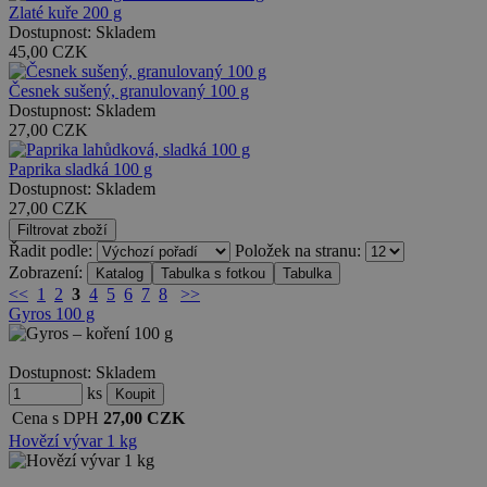
Zlaté kuře 200 g
Dostupnost:
Skladem
45,00
CZK
Česnek sušený, granulovaný 100 g
Dostupnost:
Skladem
27,00
CZK
Paprika sladká 100 g
Dostupnost:
Skladem
27,00
CZK
Řadit podle:
Položek na stranu:
Zobrazení:
<<
1
2
3
4
5
6
7
8
>>
Gyros 100 g
Dostupnost:
Skladem
ks
Cena s DPH
27,00
CZK
Hovězí vývar 1 kg