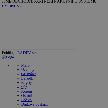
JSME OBCHODNÍ PARTNEŘI NÁKUPNÍHO SYSTÉMU
LYONESS
Publikuje
RADEV s.r.o.
Maso
Uzeniny
Grilmánie
Lahůdky
Bagety
Sýry
Koření
Ostatní
Pečivo
Dárkové poukazy