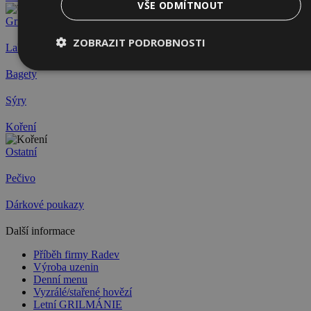
VŠE ODMÍTNOUT
Grilmánie
ZOBRAZIT PODROBNOSTI
Lahůdky
Bagety
Sýry
Koření
Ostatní
Pečivo
Dárkové poukazy
Další informace
Příběh firmy Radev
Výroba uzenin
Denní menu
Vyzrálé/stařené hovězí
Letní GRILMÁNIE