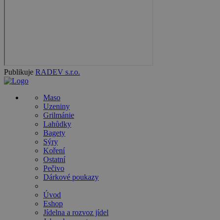
Publikuje
RADEV s.r.o.
Maso
Uzeniny
Grilmánie
Lahůdky
Bagety
Sýry
Koření
Ostatní
Pečivo
Dárkové poukazy
Úvod
Eshop
Jídelna a rozvoz jídel