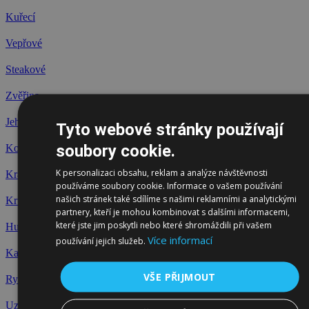
Kuřecí
Vepřové
Steakové
Zvěřina
Jehněčí
Tyto webové stránky používají
soubory cookie.
Koňské
K personalizaci obsahu, reklam a analýze návštěvnosti
Králík
používáme soubory cookie. Informace o vašem používání
našich stránek také sdílíme s našimi reklamními a analytickými
Krůtí
partnery, kteří je mohou kombinovat s dalšími informacemi,
které jste jim poskytli nebo které shromáždili při vašem
Husa
Více informací
používání jejich služeb.
Kachna
VŠE PŘIJMOUT
Ryby
Uzeniny