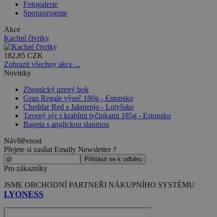
Fotogalerie
Sponzorujeme
Akce
Kachní čtvrtky
182,85 CZK
Zobrazit všechny akce ...
Novinky
Zbojnický uzený bok
Gran Regale výseč 180g - Estonsko
Cheddar Red s Jalapenjo - Lotyšsko
Tavený sýr s krabími tyčinkami 185g - Estonsko
Bageta s anglickou slaninou
Návštěvnost
Přejete si zasílat Emaily Newsletter ?
Pro zákazníky
JSME OBCHODNÍ PARTNEŘI NÁKUPNÍHO SYSTÉMU
LYONESS