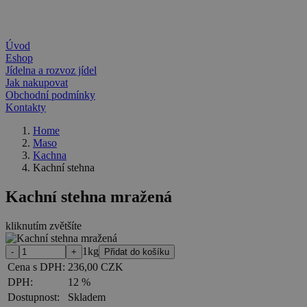
Úvod
Eshop
Jídelna a rozvoz jídel
Jak nakupovat
Obchodní podmínky
Kontakty
Home
Maso
Kachna
Kachní stehna
Kachní stehna mražená
kliknutím zvětšíte
1kg
Cena s DPH:
236,00 CZK
DPH:
12 %
Dostupnost:
Skladem