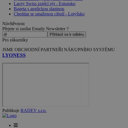
Lacey Swiss zrající sýr - Estonsko
Bageta s anglickou slaninou
Cheddar se smaženou cibulí - Lotyšsko
Návštěvnost
Přejete si zasílat Emaily Newsletter ?
Pro zákazníky
JSME OBCHODNÍ PARTNEŘI NÁKUPNÍHO SYSTÉMU
LYONESS
Publikuje
RADEV s.r.o.