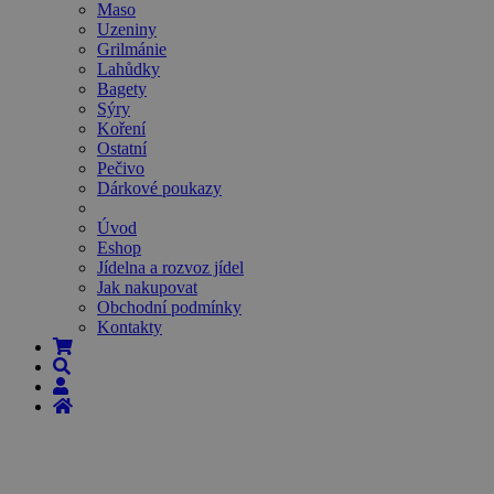
Maso
Uzeniny
Grilmánie
Lahůdky
Bagety
Sýry
Koření
Ostatní
Pečivo
Dárkové poukazy
Úvod
Eshop
Jídelna a rozvoz jídel
Jak nakupovat
Obchodní podmínky
Kontakty