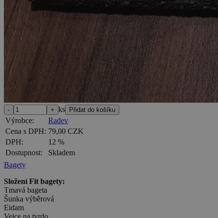
ks
Výrobce:
Radev
Cena s DPH:
79,00 CZK
DPH:
12 %
Dostupnost:
Skladem
Bagety
Složení Fit bagety:
Tmavá bageta
Šunka výběrová
Eidam
Vejce na tvrdo