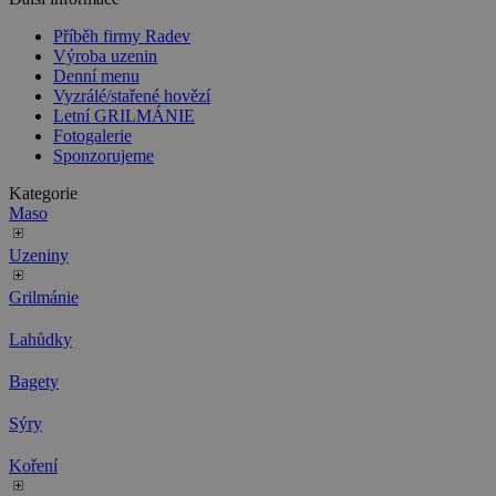
Příběh firmy Radev
Výroba uzenin
Denní menu
Vyzrálé/stařené hovězí
Letní GRILMÁNIE
Fotogalerie
Sponzorujeme
Kategorie
Maso
Uzeniny
Grilmánie
Lahůdky
Bagety
Sýry
Koření