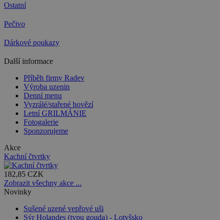
Ostatní
Pečivo
Dárkové poukazy
Další informace
Příběh firmy Radev
Výroba uzenin
Denní menu
Vyzrálé/stařené hovězí
Letní GRILMÁNIE
Fotogalerie
Sponzorujeme
Akce
Kachní čtvrtky
182,85 CZK
Zobrazit všechny akce ...
Novinky
Sušené uzené vepřové uši
Sýr Holandes (typu gouda) - Lotyšsko