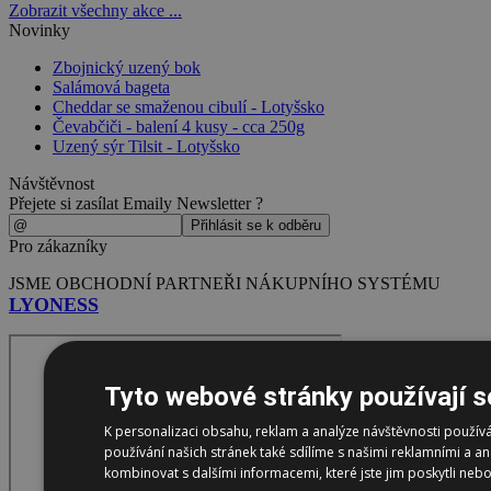
Zobrazit všechny akce ...
Novinky
Zbojnický uzený bok
Salámová bageta
Cheddar se smaženou cibulí - Lotyšsko
Čevabčiči - balení 4 kusy - cca 250g
Uzený sýr Tilsit - Lotyšsko
Návštěvnost
Přejete si zasílat Emaily Newsletter ?
Pro zákazníky
JSME OBCHODNÍ PARTNEŘI NÁKUPNÍHO SYSTÉMU
LYONESS
Tyto webové stránky používají s
K personalizaci obsahu, reklam a analýze návštěvnosti použí
používání našich stránek také sdílíme s našimi reklamními a an
kombinovat s dalšími informacemi, které jste jim poskytli nebo