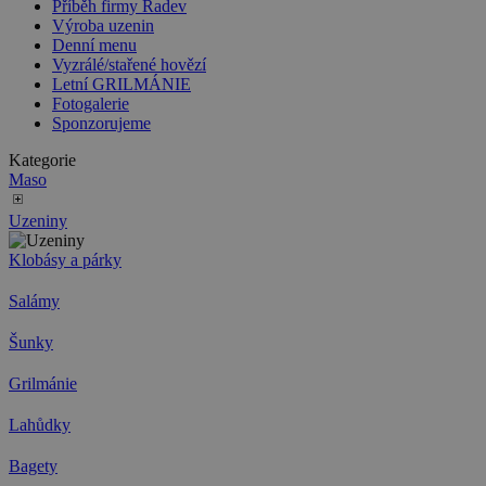
Příběh firmy Radev
Výroba uzenin
Denní menu
Vyzrálé/stařené hovězí
Letní GRILMÁNIE
Fotogalerie
Sponzorujeme
Kategorie
Maso
Uzeniny
Klobásy a párky
Salámy
Šunky
Grilmánie
Lahůdky
Bagety