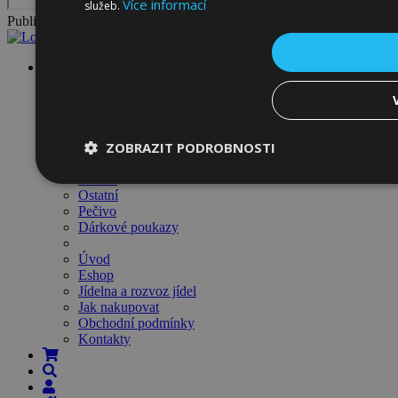
Více informací
služeb.
Publikuje
RADEV s.r.o.
Maso
Uzeniny
Grilmánie
Lahůdky
ZOBRAZIT PODROBNOSTI
Bagety
Sýry
Koření
Ostatní
Pečivo
Dárkové poukazy
Úvod
Eshop
Jídelna a rozvoz jídel
Jak nakupovat
Obchodní podmínky
Kontakty