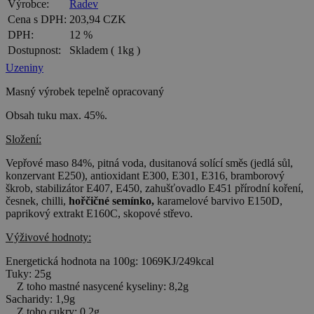
Výrobce:
Radev
Cena s DPH:
203,94 CZK
DPH:
12 %
Dostupnost:
Skladem
( 1kg )
Uzeniny
Masný výrobek tepelně opracovaný
Obsah tuku max. 45%.
Složení:
Vepřové maso 84%, pitná voda, dusitanová solící směs (jedlá sůl,
konzervant E250), antioxidant E300, E301, E316, bramborový
škrob, stabilizátor E407, E450, zahušťovadlo E451 přírodní koření,
česnek, chilli,
hořčičné semínko,
karamelové barvivo E150D,
paprikový extrakt E160C, skopové střevo.
Výživové hodnoty:
Energetická hodnota na 100g: 1069KJ/249kcal
Tuky: 25g
Z toho mastné nasycené kyseliny: 8,2g
Sacharidy: 1,9g
Z toho cukry: 0,2g