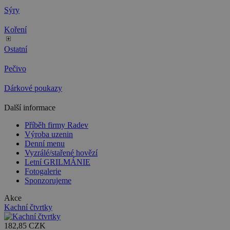
Sýry
Koření
Ostatní
Pečivo
Dárkové poukazy
Další informace
Příběh firmy Radev
Výroba uzenin
Denní menu
Vyzrálé/stařené hovězí
Letní GRILMÁNIE
Fotogalerie
Sponzorujeme
Akce
Kachní čtvrtky
182,85 CZK