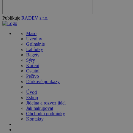
Publikuje
RADEV s.r.o.
Maso
Uzeniny
Grilmánie
Lahůdky
Bagety
Sýry
Koření
Ostatní
Pečivo
Dárkové poukazy
Úvod
Eshop
Jídelna a rozvoz jídel
Jak nakupovat
Obchodní podmínky
Kontakty