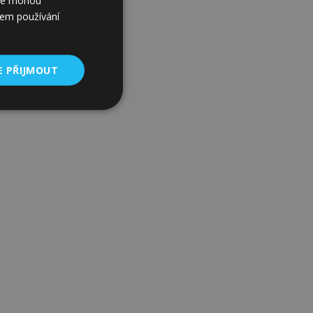
í je mohou
šem používání
E PŘIJMOUT