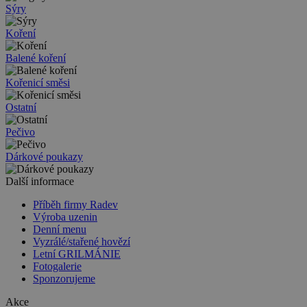
Sýry
Koření
Balené koření
Kořenicí směsi
Ostatní
Pečivo
Dárkové poukazy
Další informace
Příběh firmy Radev
Výroba uzenin
Denní menu
Vyzrálé/stařené hovězí
Letní GRILMÁNIE
Fotogalerie
Sponzorujeme
Akce