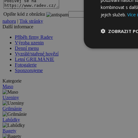
používání našich s
kombinovat s další
Více 
Opište kód z obrázku
jejich služeb.
nahoru
|
Tisk stránky
Další informace
ZOBRAZIT P
Příběh firmy Radev
Výroba uzenin
Denní menu
Vyzrálé/stařené hovězí
Letní GRILMÁNIE
Fotogalerie
Sponzorujeme
Kategorie
Maso
Uzeniny
Grilmánie
Lahůdky
Bagety