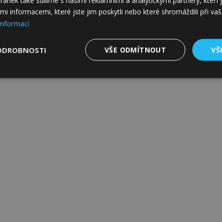
tránek také sdílíme s našimi reklamními a analytickými partnery, kteř
mi informacemi, které jste jim poskytli nebo které shromáždili při va
informací
ODROBNOSTI
VŠE ODMÍTNOUT
VŠ