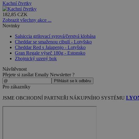
Kachní čtvrtky
182,85 CZK
Zobrazit všechny akce ...
Novinky
Salsiccia grilovací syrová/čerstvá klobása
Cheddar se smaženou cibulí - Lotyšsko
Cheddar Red s Jalapenjo - Lotyšsko
Gran Regale výseč 180g - Estonsko
Zbojnický uzený bok
Návštěvnost
Přejete si zasílat Emaily Newsletter ?
Pro zákazníky
LYO
JSME OBCHODNÍ PARTNEŘI NÁKUPNÍHO SYSTÉMU