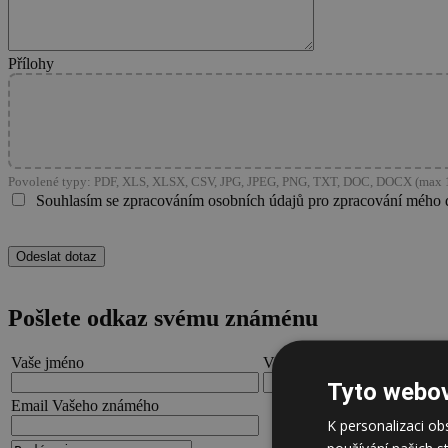
Přílohy
Povolené typy: PDF, XLS, XLSX, CSV, JPG, JPEG, PNG, TXT, DOC, DOCX (max 1
Souhlasím se zpracováním osobních údajů pro zpracování mého 
Pošlete odkaz svému známénu
Vaše jméno
Váš email
Tyto webov
Email Vašeho známého
K personalizaci o