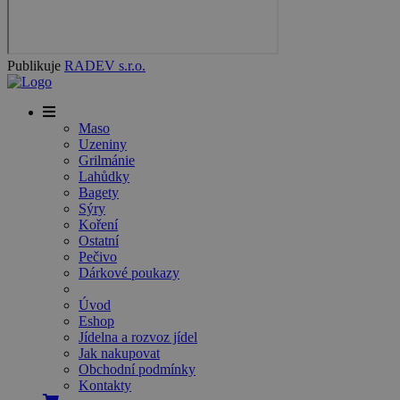
Publikuje
RADEV s.r.o.
Maso
Uzeniny
Grilmánie
Lahůdky
Bagety
Sýry
Koření
Ostatní
Pečivo
Dárkové poukazy
Úvod
Eshop
Jídelna a rozvoz jídel
Jak nakupovat
Obchodní podmínky
Kontakty