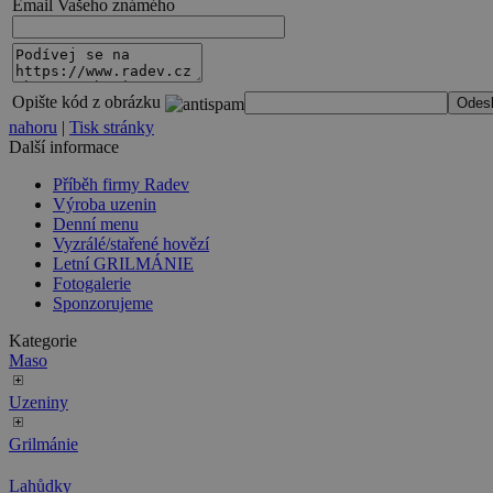
Email Vašeho známého
Opište kód z obrázku
nahoru
|
Tisk stránky
Další informace
Příběh firmy Radev
Výroba uzenin
Denní menu
Vyzrálé/stařené hovězí
Letní GRILMÁNIE
Fotogalerie
Sponzorujeme
Kategorie
Maso
Uzeniny
Grilmánie
Lahůdky