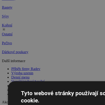
Bagety
Sýry
Koření
Ostatní
Pečivo
Dárkové poukazy
Další informace
Příběh firmy Radev
Výroba uzenin
Denní menu
Vyzrálé/stařené hovězí
Letní GRILMÁNIE
Fotogalerie
Tyto webové stránky používají s
Sponzorujeme
cookie.
Akce