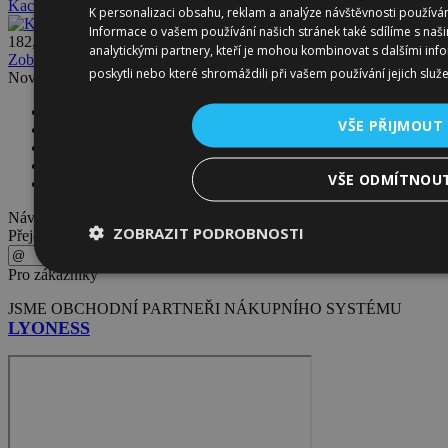
Kachní čtvrtky
K personalizaci obsahu, reklam a analýze návštěvnosti použív
Informace o vašem používání našich stránek také sdílíme s naš
182,85 CZK
analytickými partnery, kteří je mohou kombinovat s dalšími info
Zobrazit všechny akce ...
poskytli nebo které shromáždili při vašem používání jejich služ
Novinky
Salsiccia grilovací syrová/čerstvá klobása
VŠE PŘIJMOUT
Uzená mozzarella - Lotyšsko
Bageta s anglickou slaninou
Cheddar Red s Jalapenjo - Lotyšsko
VŠE ODMÍTNOU
Lacey Swiss zrající sýr - Estonsko
Návštěvnost
ZOBRAZIT PODROBNOSTI
Přejete si zasílat Emaily Newsletter ?
Pro zákazníky
JSME OBCHODNÍ PARTNEŘI NÁKUPNÍHO SYSTÉMU
LYONESS